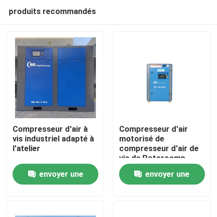
produits recommandés
Compresseur d'air à
Compresseur d'air
vis industriel adapté à
motorisé de
l'atelier
compresseur d'air de
Maison
vis de Rotorcomp
pour l'huile lubrifiée
envoyer une
envoyer une
Produits
demande
demande
Vidéos