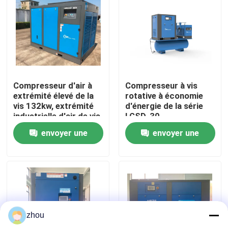
Au sujet de nous
Visite d'usine
Compresseur d'air à
Compresseur à vis
Contrôle de qualité
extrémité élevé de la
rotative à économie
vis 132kw, extrémité
d'énergie de la série
industrielle d'air de vis
LGSD-30
Contactez-nous
de Rotorcomp
envoyer une
envoyer une
demande
demande
Nouvelles
Cas
zhou
Demandez une citation