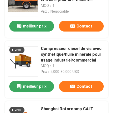
industrielle
MOQ：1
Prix：Négociable
compresseur d'air de vis
meilleur prix
Contact
Compresseur de vis de VSD
Compresseur diesel de vis
Compresseur diesel de vis avec
synthétique/huile minérale pour
usage industriel/commercial
Compresseur exempt d'huile de vis
MOQ：1
Prix：5,000-30,000 USD
Huile pour compresseur gratuit
meilleur prix
Contact
Compresseur exempt d'huile de l'oxygène
Shanghai Rotorcomp CALT-
EXTRÉMITÉ D'AIR DE VIS