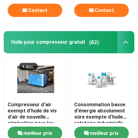
Contact
Contact
Huile pour compresseur gratuit
(82)
Compresseur d'air
Consommation basse
exempt d'huile de vis
d'énergie absolument
d'air de nouvelle
sûre exempte d'huile
génération pour les
rotatoire industrielle
usines
de compresseur
meilleur prix
meilleur prix
pharmaceutiques de