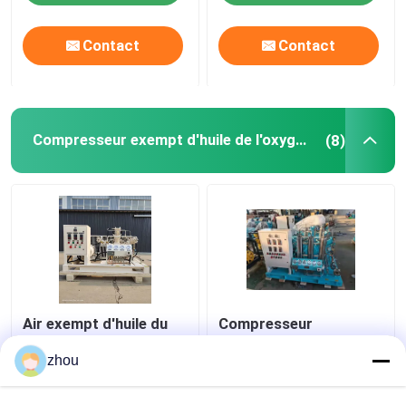
nourriture de textile
Contact
Contact
Compresseur exempt d'huile de l'oxygène
(8)
Air exempt d'huile du
Compresseur
compresseur 150bar
remplissant exempt
de propulseur de
d'huile de cylindre
zhou
l'oxygène 7.5KW
d'oxygène du
refroidi
compresseur 200bar