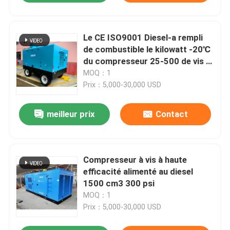
Le CE ISO9001 Diesel-a rempli
de combustible le kilowatt -20℃
du compresseur 25-500 de vis à
+50℃
MOQ：1
Prix：5,000-30,000 USD
meilleur prix
Contact
Compresseur à vis à haute
efficacité alimenté au diesel
1500 cm3 300 psi
MOQ：1
Prix：5,000-30,000 USD