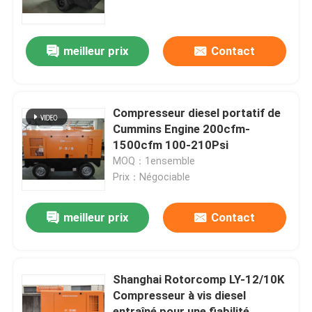
Au sujet de nous
meilleur prix
Contact
Visite d'usine
Compresseur diesel portatif de
Contrôle de qualité
Cummins Engine 200cfm-
1500cfm 100-210Psi
MOQ：1ensemble
Contactez-nous
Prix：Négociable
Nouvelles
meilleur prix
Contact
Cas
Shanghai Rotorcomp LY-12/10K
Compresseur à vis diesel
Demandez une citation
entraîné pour une fiabilité