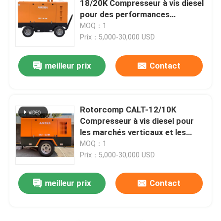
18/20K Compresseur à vis diesel
pour des performances
Réfrigérés Air sécheuse
optimales à une température
MOQ：1
ambiante extrême de 55 °C
Prix：5,000-30,000 USD
Équipement de traitement d'air
meilleur prix
Contact
Dirigez le compresseur d'air conduit
Rotorcomp CALT-12/10K
installation de forage de roche
Compresseur à vis diesel pour
les marchés verticaux et les
performances
MOQ：1
Prix：5,000-30,000 USD
meilleur prix
Contact