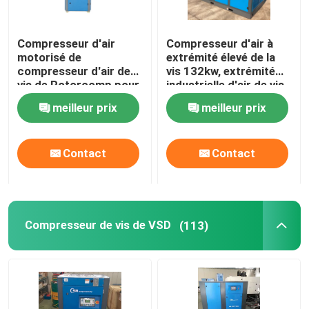
Compresseur d'air
Compresseur d'air à
motorisé de
extrémité élevé de la
compresseur d'air de
vis 132kw, extrémité
vis de Rotorcomp pour
industrielle d'air de vis
l'huile lubrifiée
de Rotorcomp
meilleur prix
meilleur prix
Contact
Contact
Compresseur de vis de VSD
(113)