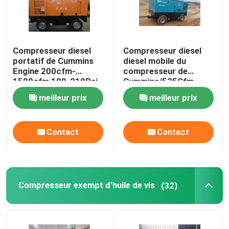
Au sujet de nous
Compresseur diesel
Compresseur diesel
portatif de Cummins
diesel mobile du
Visite d'usine
Engine 200cfm-
compresseur de
1500cfm 100-210Psi
Cummins/535Cfm
190Psi pour sabler
Contrôle de qualité
meilleur prix
meilleur prix
Contactez-nous
Contact
Contact
Nouvelles
Compresseur exempt d'huile de vis
(32)
Cas
Demandez une citation