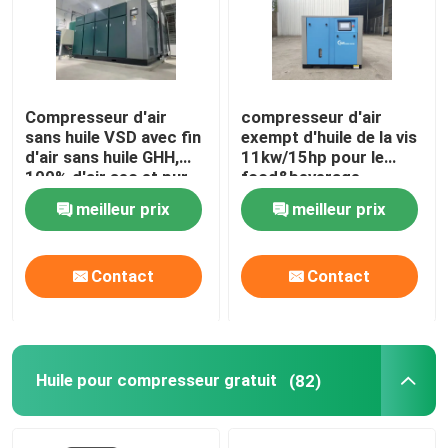
compresseur d'air de vis
Compresseur de vis de VSD
Compresseur d'air
compresseur d'air
sans huile VSD avec fin
exempt d'huile de la vis
d'air sans huile GHH,
11kw/15hp pour le
100% d'air sec et pur
food&beverage
Compresseur diesel de vis
meilleur prix
meilleur prix
Compresseur exempt d'huile de vis
Contact
Contact
Huile pour compresseur gratuit
Compresseur exempt d'huile de l'oxygène
Huile pour compresseur gratuit
(82)
EXTRÉMITÉ D'AIR DE VIS