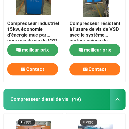
Compresseur industriel
Compresseur résistant
15kw, économie
à l'usure de vis de VSD
d'énergie mue par
avec le système
courroie de vis de VSD
moteur unique de
du compresseur d'air
garde
meilleur prix
meilleur prix
50%
Contact
Contact
Maison
Compresseur diesel de vis
(49)
Produits
Vidéos