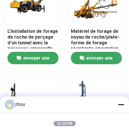
Au sujet de nous
L'installation de forage
Matériel de forage de
Visite d'usine
de roche de perçage
noyau de roche/plate-
d'un tunnel avec la
forme de forage
perceuse universelle
résistants circulation
Contrôle de qualité
forte arment 360
d'inverse
envoyer une
envoyer une
degrés
demande
demande
Contactez-nous
Nouvelles
zhou
Cas
12:38 PM
Demandez une citation