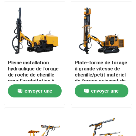
Pleine installation
Plate-forme de forage
hydraulique de forage
à grande vitesse de
de roche de chenille
chenille/petit matériel
pour l'exploitation à
de forage puissant de
ciel ouvert extrayant
roche
envoyer une
envoyer une
DZYG38B
Maison
demande
demande
Produits
Vidéos