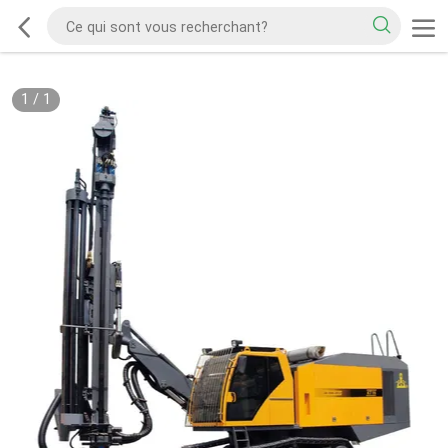
1
/
1