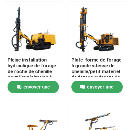
Pleine installation
Plate-forme de forage
hydraulique de forage
à grande vitesse de
de roche de chenille
chenille/petit matériel
pour l'exploitation à
de forage puissant de
ciel ouvert extrayant
roche
envoyer une
envoyer une
DZYG38B
Maison
demande
demande
Produits
Vidéos