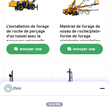
Au sujet de nous
L'installation de forage
Matériel de forage de
Visite d'usine
de roche de perçage
noyau de roche/plate-
d'un tunnel avec la
forme de forage
perceuse universelle
résistants circulation
Contrôle de qualité
forte arment 360
d'inverse
envoyer une
envoyer une
degrés
demande
demande
Contactez-nous
Nouvelles
zhou
Cas
6:40 PM
Demandez une citation