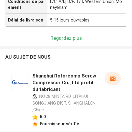
Conditions de pai
L/C, A/D, D/P, T/T, Western Union, Mo
ement
neyGram
Délai de livraison
5-15 jours ouvrables
Regardez plus
AU SUJET DE NOUS
Shanghai Rotorcomp Screw
Compressor Co., Ltd profil
du fabricant
NO.28 MINTA RD. LITAHUI
SONGJIANG DIST. SHANGHAI,CN
,Chine
5.0
Fournisseur vérifié