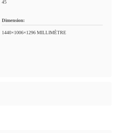
45
Dimension:
1440×1006×1296 MILLIMÈTRE