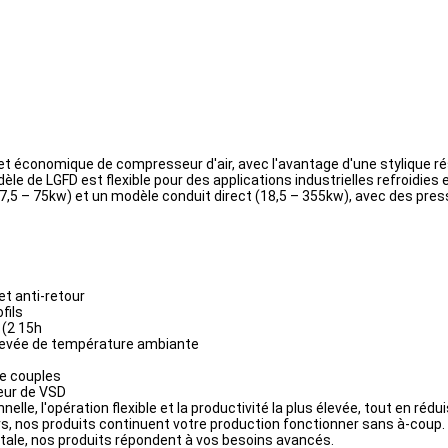
 économique de compresseur d'air, avec l'avantage d'une stylique rés
de LGFD est flexible pour des applications industrielles refroidies et r
,5 – 75kw) et un modèle conduit direct (18,5 – 355kw), avec des pression
et anti-retour
fils
 (2 15h
 élevée de température ambiante
de couples
seur de VSD
e, l'opération flexible et la productivité la plus élevée, tout en rédu
, nos produits continuent votre production fonctionner sans à-coup.
 totale, nos produits répondent à vos besoins avancés.