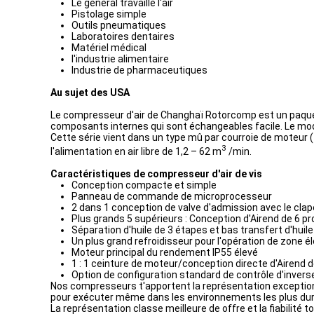
Le général travaille l'air
Pistolage simple
Outils pneumatiques
Laboratoires dentaires
Matériel médical
l'industrie alimentaire
Industrie de pharmaceutiques
Au sujet des USA
Le compresseur d'air de Changhaï Rotorcomp est un paquet
composants internes qui sont échangeables facile. Le modèle 
Cette série vient dans un type mû par courroie de moteur (7
3
l'alimentation en air libre de 1,2 – 62 m
/min.
Caractéristiques de compresseur d'air de vis
Conception compacte et simple
Panneau de commande de microprocesseur
2 dans 1 conception de valve d'admission avec le clap
Plus grands 5 supérieurs : Conception d'Airend de 6 pro
Séparation d'huile de 3 étapes et bas transfert d'huile
Un plus grand refroidisseur pour l'opération de zone
Moteur principal du rendement IP55 élevé
1 : 1 ceinture de moteur/conception directe d'Airend 
Option de configuration standard de contrôle d'inver
Nos compresseurs t'apportent la représentation exceptionnell
pour exécuter même dans les environnements les plus durs
La représentation classe meilleure de offre et la fiabilité