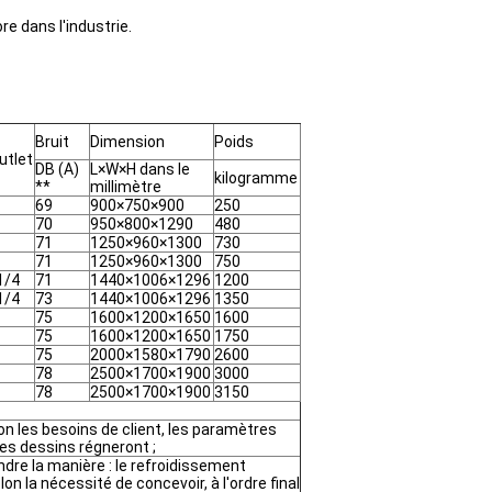
e dans l'industrie.
Bruit
Dimension
Poids
utlet
DB (A)
L×W×H dans le
kilogramme
**
millimètre
69
900×750×900
250
70
950×800×1290
480
71
1250×960×1300
730
71
1250×960×1300
750
1/4
71
1440×1006×1296
1200
1/4
73
1440×1006×1296
1350
75
1600×1200×1650
1600
75
1600×1200×1650
1750
75
2000×1580×1790
2600
78
2500×1700×1900
3000
78
2500×1700×1900
3150
n les besoins de client, les paramètres
es dessins régneront ;
ndre la manière : le refroidissement
elon la nécessité de concevoir, à l'ordre final