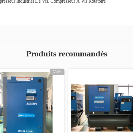
resseur Industriel De Vis
,
Compresseur À Vis Rotatoire
Produits recommandés
Vidéo