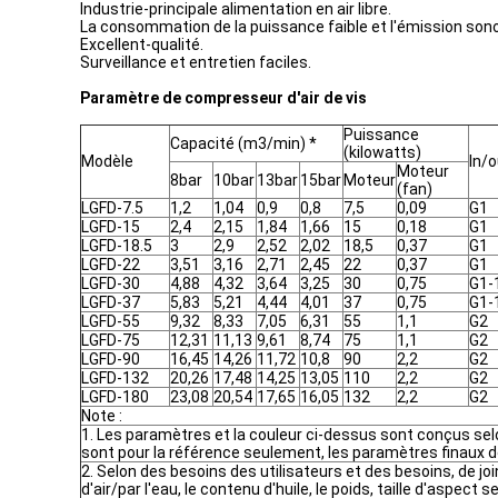
Industrie-principale alimentation en air libre.
La consommation de la puissance faible et l'émission sonor
Excellent-qualité.
Surveillance et entretien faciles.
Paramètre de compresseur d'air de vis
Puissance
Capacité (m3/min) *
(kilowatts)
Modèle
In/o
Moteur
8bar
10bar
13bar
15bar
Moteur
(fan)
LGFD-7.5
1,2
1,04
0,9
0,8
7,5
0,09
G1
LGFD-15
2,4
2,15
1,84
1,66
15
0,18
G1
LGFD-18.5
3
2,9
2,52
2,02
18,5
0,37
G1
LGFD-22
3,51
3,16
2,71
2,45
22
0,37
G1
LGFD-30
4,88
4,32
3,64
3,25
30
0,75
G1-
LGFD-37
5,83
5,21
4,44
4,01
37
0,75
G1-
LGFD-55
9,32
8,33
7,05
6,31
55
1,1
G2
LGFD-75
12,31
11,13
9,61
8,74
75
1,1
G2
LGFD-90
16,45
14,26
11,72
10,8
90
2,2
G2
LGFD-132
20,26
17,48
14,25
13,05
110
2,2
G2
LGFD-180
23,08
20,54
17,65
16,05
132
2,2
G2
Note :
1. Les paramètres et la couleur ci-dessus sont conçus selo
sont pour la référence seulement, les paramètres finaux d
2. Selon des besoins des utilisateurs et des besoins, de joi
d'air/par l'eau, le contenu d'huile, le poids, taille d'aspect s