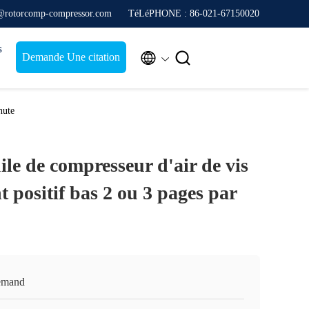
s@rotorcomp-compressor.com
TéLéPHONE : 86-021-67150020
s


Demande Une citation
nute
ile de compresseur d'air de vis
 positif bas 2 ou 3 pages par
emand