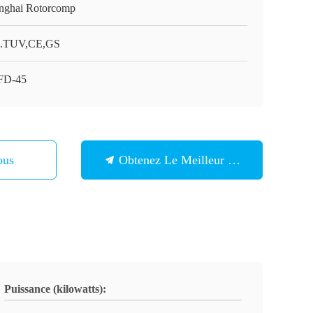
nghai Rotorcomp
.TUV,CE,GS
FD-45
ous
Obtenez Le Meilleur Prix
Puissance (kilowatts):