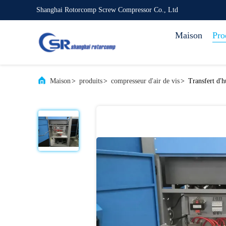
Shanghai Rotorcomp Screw Compressor Co., Ltd
Maison
Pro
Maison
>
produits
>
compresseur d'air de vis
>
Transfert d'h