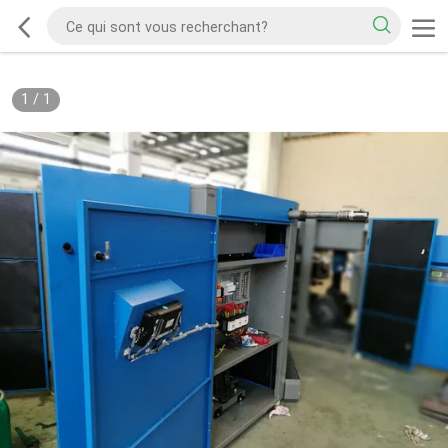
1
/
1