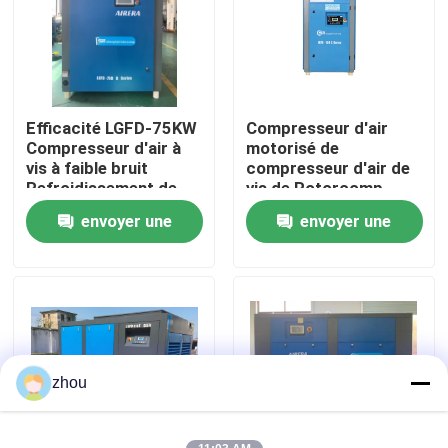
Au sujet de nous
Visite d'usine
Efficacité LGFD-75KW
Compresseur d'air
Compresseur d'air à
motorisé de
vis à faible bruit
compresseur d'air de
Contrôle de qualité
Refroidissement de
vis de Rotorcomp
l'air
pour l'huile lubrifiée
envoyer une
envoyer une
Contactez-nous
demande
demande
Nouvelles
Cas
zhou
Demandez une citation