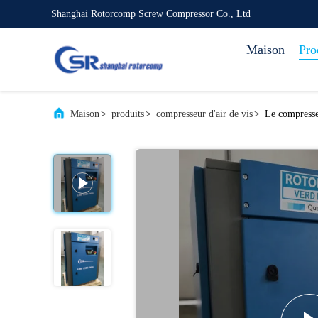
Shanghai Rotorcomp Screw Compressor Co., Ltd
Maison
Pro
Maison
>
produits
>
compresseur d'air de vis
>
Le compresseu