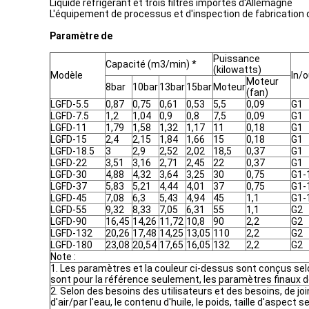
Liquide réfrigérant et trois filtres importés d'Allemagne
L'équipement de processus et d'inspection de fabrication d
Paramètre de
Puissance
Capacité (m3/min) *
(kilowatts)
Modèle
In/o
Moteur
8bar
10bar
13bar
15bar
Moteur
(fan)
LGFD-5.5
0,87
0,75
0,61
0,53
5,5
0,09
G1
LGFD-7.5
1,2
1,04
0,9
0,8
7,5
0,09
G1
LGFD-11
1,79
1,58
1,32
1,17
11
0,18
G1
LGFD-15
2,4
2,15
1,84
1,66
15
0,18
G1
LGFD-18.5
3
2,9
2,52
2,02
18,5
0,37
G1
LGFD-22
3,51
3,16
2,71
2,45
22
0,37
G1
LGFD-30
4,88
4,32
3,64
3,25
30
0,75
G1-
LGFD-37
5,83
5,21
4,44
4,01
37
0,75
G1-
LGFD-45
7,08
6,3
5,43
4,94
45
1,1
G1-
LGFD-55
9,32
8,33
7,05
6,31
55
1,1
G2
LGFD-90
16,45
14,26
11,72
10,8
90
2,2
G2
LGFD-132
20,26
17,48
14,25
13,05
110
2,2
G2
LGFD-180
23,08
20,54
17,65
16,05
132
2,2
G2
Note :
1. Les paramètres et la couleur ci-dessus sont conçus selo
sont pour la référence seulement, les paramètres finaux d
2. Selon des besoins des utilisateurs et des besoins, de joi
d'air/par l'eau, le contenu d'huile, le poids, taille d'aspect s