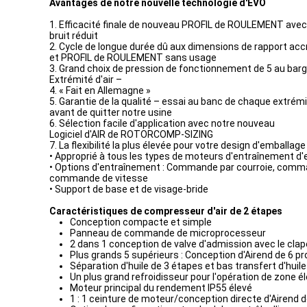
Avantages de notre nouvelle technologie d'EVO
1. Efficacité finale de nouveau PROFIL de ROULEMENT avec
bruit réduit
2. Cycle de longue durée dû aux dimensions de rapport ac
et PROFIL de ROULEMENT sans usage
3. Grand choix de pression de fonctionnement de 5 au barg
Extrémité d'air –
4. « Fait en Allemagne »
5. Garantie de la qualité – essai au banc de chaque extrémi
avant de quitter notre usine
6. Sélection facile d'application avec notre nouveau
Logiciel d'AIR de ROTORCOMP-SIZING
7. La flexibilité la plus élevée pour votre design d'emballage
• Approprié à tous les types de moteurs d'entraînement d
• Options d'entraînement : Commande par courroie, comma
commande de vitesse
• Support de base et de visage-bride
Caractéristiques de compresseur d'air de 2 étapes
Conception compacte et simple
Panneau de commande de microprocesseur
2 dans 1 conception de valve d'admission avec le clap
Plus grands 5 supérieurs : Conception d'Airend de 6 pro
Séparation d'huile de 3 étapes et bas transfert d'huile
Un plus grand refroidisseur pour l'opération de zone
Moteur principal du rendement IP55 élevé
1 : 1 ceinture de moteur/conception directe d'Airend 