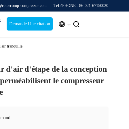
s@rotorcomp-compressor.com
TéLéPHONE : 86-021-67150020
s


Demande Une citation
air tranquille
 d'air d'étape de la conception
mperméabilisent le compresseur
e
emand