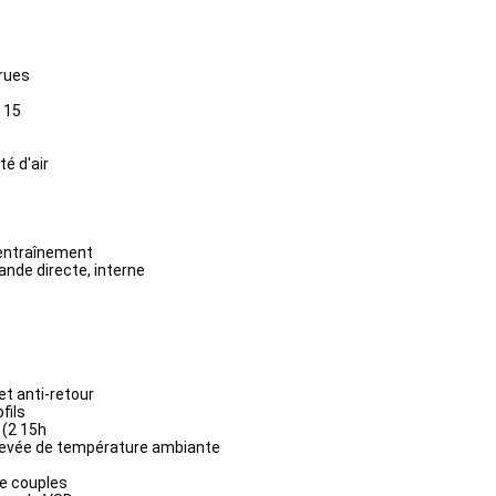
crues
 15
té d'air
'entraînement
nde directe, interne
et anti-retour
fils
 (2 15h
 élevée de température ambiante
de couples