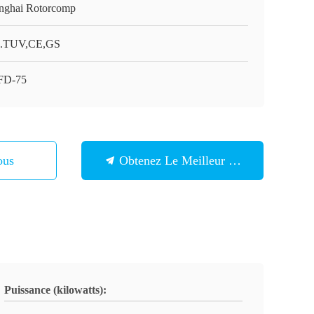
nghai Rotorcomp
.TUV,CE,GS
FD-75
ous
Obtenez Le Meilleur Prix
Puissance (kilowatts):