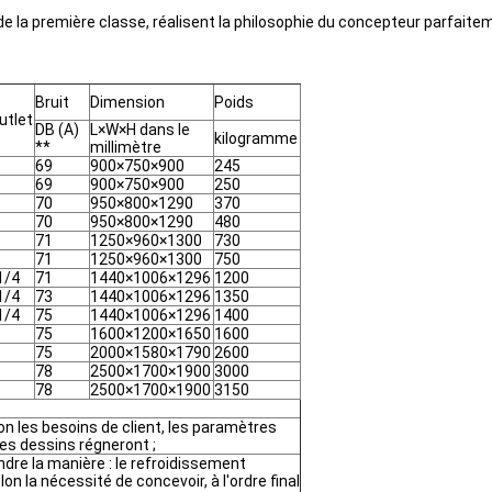
e la première classe, réalisent la philosophie du concepteur parfaite
Bruit
Dimension
Poids
utlet
DB (A)
L×W×H dans le
kilogramme
**
millimètre
69
900×750×900
245
69
900×750×900
250
70
950×800×1290
370
70
950×800×1290
480
71
1250×960×1300
730
71
1250×960×1300
750
1/4
71
1440×1006×1296
1200
1/4
73
1440×1006×1296
1350
1/4
75
1440×1006×1296
1400
75
1600×1200×1650
1600
75
2000×1580×1790
2600
78
2500×1700×1900
3000
78
2500×1700×1900
3150
n les besoins de client, les paramètres
es dessins régneront ;
ndre la manière : le refroidissement
elon la nécessité de concevoir, à l'ordre final