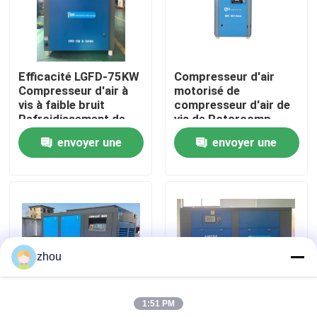
Au sujet de nous
Efficacité LGFD-75KW
Compresseur d'air
Visite d'usine
Compresseur d'air à
motorisé de
vis à faible bruit
compresseur d'air de
Refroidissement de
vis de Rotorcomp
Contrôle de qualité
l'air
pour l'huile lubrifiée
envoyer une
envoyer une
demande
demande
Contactez-nous
Nouvelles
zhou
Cas
1:51 PM
Demandez une citation