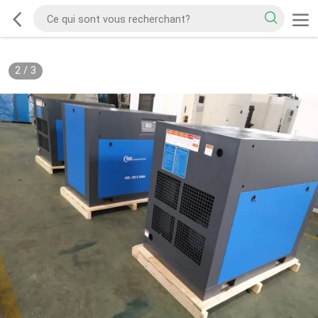
2
/
3