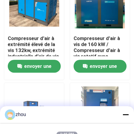
Au sujet de nous
Visite d'usine
Compresseur d'air à
Compresseur d'air à
extrémité élevé de la
vis de 160 kW /
vis 132kw, extrémité
Compresseur d'air à
Contrôle de qualité
industrielle d'air de vis
vis rotatif avec
de Rotorcomp
contrôleur intelligent
envoyer une
envoyer une
de 90L
Contactez-nous
demande
demande
Nouvelles
Cas
zhou
Demandez une citation