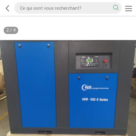
2
/
4