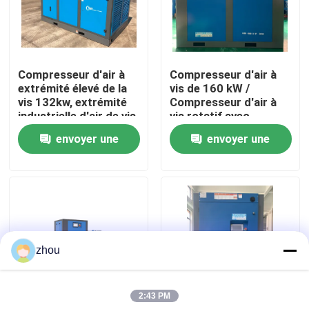
Au sujet de nous
Compresseur d'air à
Compresseur d'air à
Visite d'usine
extrémité élevé de la
vis de 160 kW /
vis 132kw, extrémité
Compresseur d'air à
industrielle d'air de vis
vis rotatif avec
Contrôle de qualité
de Rotorcomp
contrôleur intelligent
envoyer une
envoyer une
de 90L
demande
demande
Contactez-nous
Nouvelles
zhou
Cas
2:43 PM
Demandez une citation