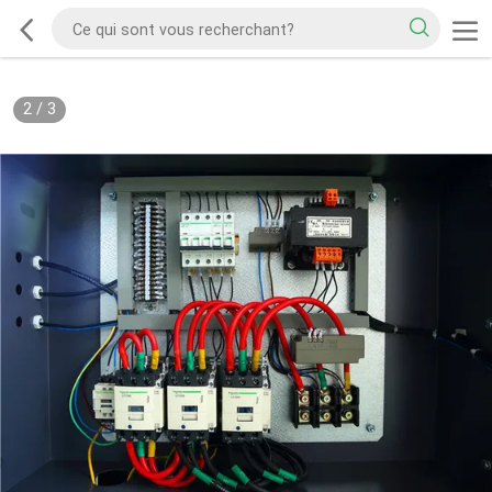
2
/
3