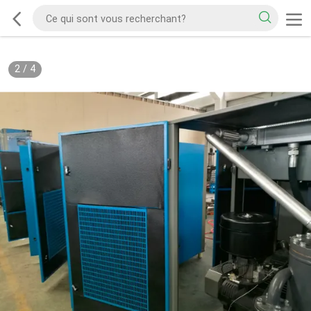
2
/
4