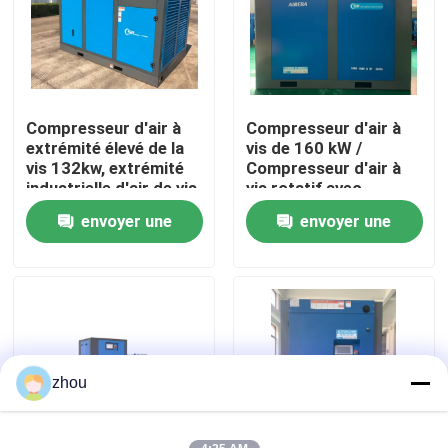
Au sujet de nous
Visite d'usine
Compresseur d'air à
Compresseur d'air à
extrémité élevé de la
vis de 160 kW /
vis 132kw, extrémité
Compresseur d'air à
Contrôle de qualité
industrielle d'air de vis
vis rotatif avec
de Rotorcomp
contrôleur intelligent
envoyer une
envoyer une
de 90L
Contactez-nous
demande
demande
Nouvelles
Cas
zhou
Demandez une citation