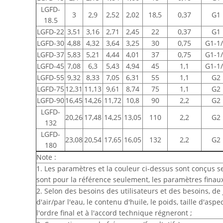
LGFD-
3
2,9
2,52
2,02
18,5
0,37
G1
18.5
LGFD-22
3,51
3,16
2,71
2,45
22
0,37
G1
LGFD-30
4,88
4,32
3,64
3,25
30
0,75
G1-1
LGFD-37
5,83
5,21
4,44
4,01
37
0,75
G1-1
LGFD-45
7,08
6,3
5,43
4,94
45
1,1
G1-1
LGFD-55
9,32
8,33
7,05
6,31
55
1,1
G2
LGFD-75
12,31
11,13
9,61
8,74
75
1,1
G2
LGFD-90
16,45
14,26
11,72
10,8
90
2,2
G2
LGFD-
20,26
17,48
14,25
13,05
110
2,2
G2
132
LGFD-
23,08
20,54
17,65
16,05
132
2,2
G2
180
Note :
1. Les paramètres et la couleur ci-dessus sont conçus se
sont pour la référence seulement, les paramètres finau
2. Selon des besoins des utilisateurs et des besoins, de
d'air/par l'eau, le contenu d'huile, le poids, taille d'asp
l'ordre final et à l'accord technique régneront ;