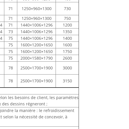
71
1250×960×1300
730
71
1250×960×1300
750
/4
71
1440×1006×1296
1200
/4
73
1440×1006×1296
1350
/4
75
1440×1006×1296
1400
75
1600×1200×1650
1600
75
1600×1200×1650
1750
75
2000×1580×1790
2600
78
2500×1700×1900
3000
78
2500×1700×1900
3150
lon les besoins de client, les paramètres
x des dessins régneront ;
 joindre la manière : le refroidissement
ect selon la nécessité de concevoir, à