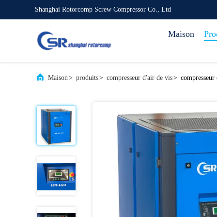
Shanghai Rotorcomp Screw Compressor Co., Ltd
Maison
Pro
Maison
>
produits
>
compresseur d'air de vis
>
compresseur d