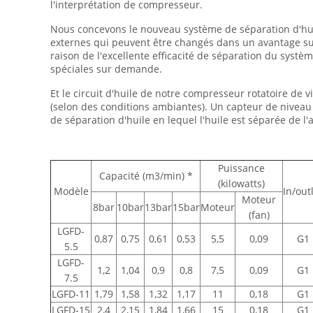
l'interprétation de compresseur.
Nous concevons le nouveau système de séparation d'hui
externes qui peuvent être changés dans un avantage su
raison de l'excellente efficacité de séparation du syst
spéciales sur demande.
Et le circuit d'huile de notre compresseur rotatoire de 
(selon des conditions ambiantes). Un capteur de niveau 
de séparation d'huile en lequel l'huile est séparée de l
Puissance
Capacité (m3/min) *
(kilowatts)
Modèle
In/out
Moteur
8bar
10bar
13bar
15bar
Moteur
(fan)
LGFD-
0,87
0,75
0,61
0,53
5,5
0,09
G1
5.5
LGFD-
1,2
1,04
0,9
0,8
7,5
0,09
G1
7.5
LGFD-11
1,79
1,58
1,32
1,17
11
0,18
G1
LGFD-15
2,4
2,15
1,84
1,66
15
0,18
G1