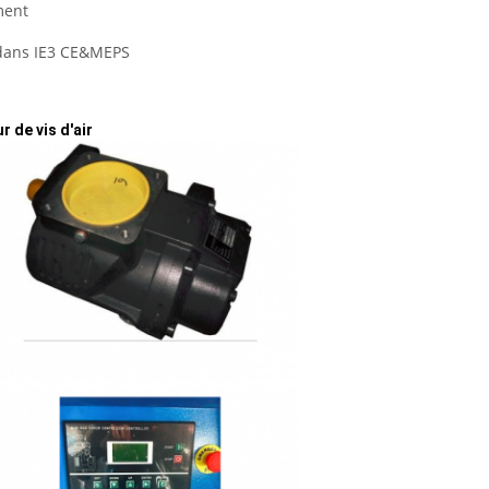
ment
 dans IE3 CE&MEPS
 de vis d'air