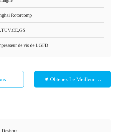
emagne
nghai Rotorcomp
.TUV,CE,GS
presseur de vis de LGFD
ous
Obtenez Le Meilleur Prix
Design: