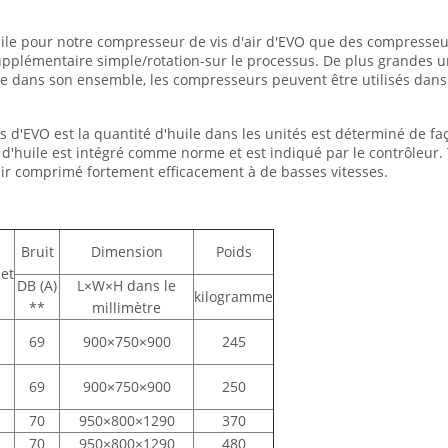
le pour notre compresseur de vis d'air d'EVO que des compresseur
pplémentaire simple/rotation-sur le processus. De plus grandes un
ème dans son ensemble, les compresseurs peuvent être utilisés dans
vis d'EVO est la quantité d'huile dans les unités est déterminé de f
d'huile est intégré comme norme et est indiqué par le contrôleur. T
'air comprimé fortement efficacement à de basses vitesses.
Bruit
Dimension
Poids
let
DB (A)
L×W×H dans le
kilogramme
**
millimètre
69
900×750×900
245
69
900×750×900
250
70
950×800×1290
370
70
950×800×1290
480