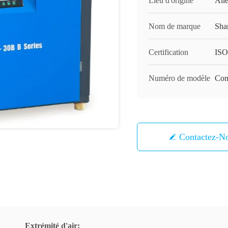
Lieu d'origine
All
Nom de marque
Sha
Certification
ISO
Numéro de modèle
Com
Contactez-N
Extrémité d'air: