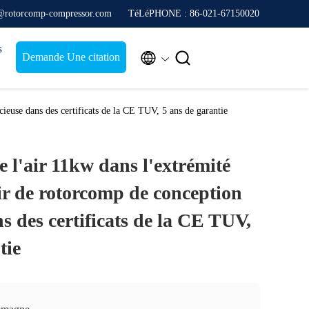
s@rotorcomp-compressor.com
TéLéPHONE : 86-021-67150020
s


Demande Une citation
cieuse dans des certificats de la CE TUV, 5 ans de garantie
 l'air 11kw dans l'extrémité
ir de rotorcomp de conception
ns des certificats de la CE TUV,
tie