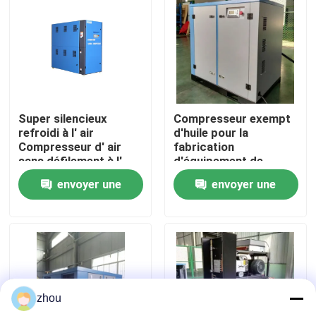
Au sujet de nous
Visite d'usine
Super silencieux
Compresseur exempt
Contrôle de qualité
refroidi à l' air
d'huile pour la
Compresseur d' air
fabrication
sans défilement à l'
d'équipement de
Contactez-nous
huile
précision
envoyer une
envoyer une
demande
demande
Nouvelles
Cas
zhou
Demandez une citation