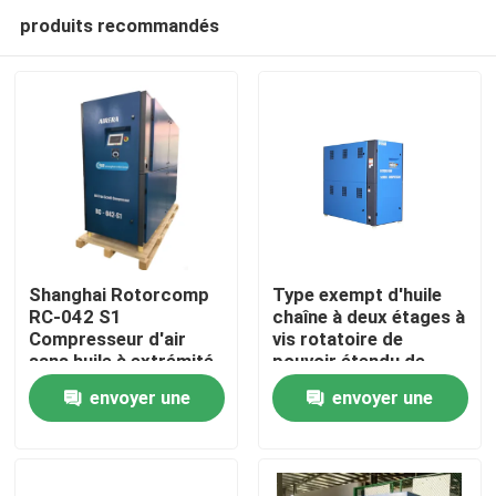
produits recommandés
Shanghai Rotorcomp
Type exempt d'huile
RC-042 S1
chaîne à deux étages à
Compresseur d'air
vis rotatoire de
Maison
sans huile à extrémité
pouvoir étendu de
d'air avec 2890 min de
compresseur d'air
envoyer une
envoyer une
vitesse du moteur
Produits
demande
demande
Vidéos