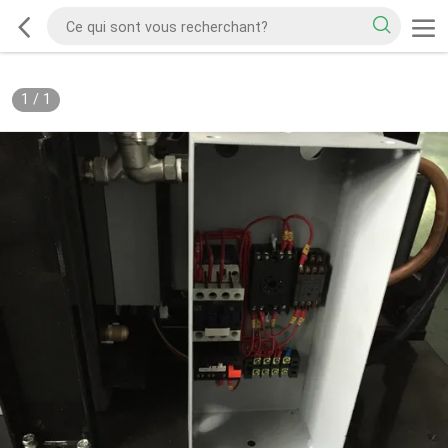
1
/
1