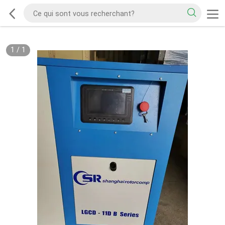
1
/
1