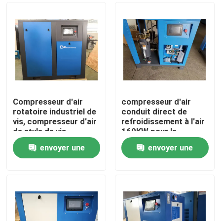
Compresseur d'air
compresseur d'air
rotatoire industriel de
conduit direct de
vis, compresseur d'air
refroidissement à l'air
de style de vis
160KW pour le
pistolage simple
envoyer une
envoyer une
Maison
demande
demande
Produits
Vidéos