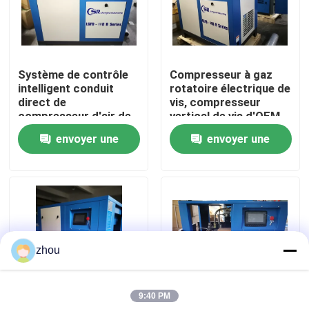
Au sujet de nous
Système de contrôle
Compresseur à gaz
Visite d'usine
intelligent conduit
rotatoire électrique de
direct de
vis, compresseur
compresseur d'air de
vertical de vis d'OEM
Contrôle de qualité
coopération continue
envoyer une
envoyer une
demande
demande
Contactez-nous
Nouvelles
zhou
Cas
9:40 PM
Demandez une citation