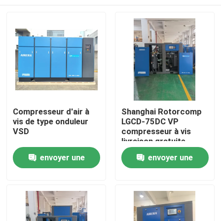
Compresseur d'air à
Shanghai Rotorcomp
vis de type onduleur
LGCD-75DC VP
VSD
compresseur à vis
livraison gratuite
Maison
envoyer une
envoyer une
demande
demande
Produits
Vidéos