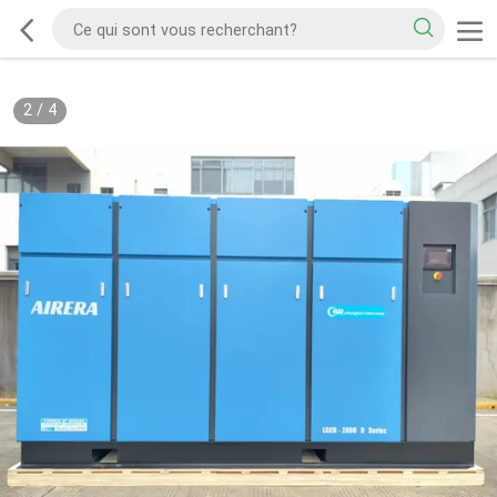
2
/
4