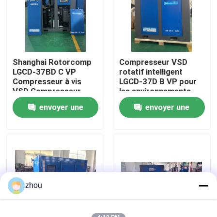
Au sujet de nous
Visite d'usine
Shanghai Rotorcomp
Compresseur VSD
LGCD-37BD C VP
rotatif intelligent
Compresseur à vis
LGCD-37D B VP pour
Contrôle de qualité
VSD Compresseur
les environnements
rotatif pour
industriels exigeants
envoyer une
envoyer une
conditions d'humidité
Contactez-nous
élevée
demande
demande
Nouvelles
Cas
zhou
Demandez une citation