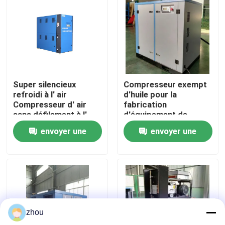
Au sujet de nous
Visite d'usine
Super silencieux
Compresseur exempt
Contrôle de qualité
refroidi à l' air
d'huile pour la
Compresseur d' air
fabrication
sans défilement à l'
d'équipement de
Contactez-nous
huile
précision
envoyer une
envoyer une
demande
demande
Nouvelles
Cas
zhou
Demandez une citation