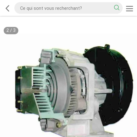
2
/
3