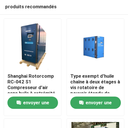
produits recommandés
Shanghai Rotorcomp
Type exempt d'huile
RC-042 S1
chaîne à deux étages à
Compresseur d'air
vis rotatoire de
Maison
sans huile à extrémité
pouvoir étendu de
d'air avec 2890 min de
compresseur d'air
envoyer une
envoyer une
vitesse du moteur
Produits
demande
demande
Vidéos