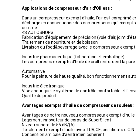
Applications de compresseur d'air d'Oilless :
Dans un compresseur exempt d'huile, l'air est comprimé ent
décharge en conséquence des compresseurs qu'exempts d'hui
comme :
4S AUTOSHOPS
Fabrication d'équipement de précision (voie d'air, joint d'é
Traitement de nourriture et de boisson
Livraison du food&beverrage avec le compresseur exempt d
Industrie pharmaceutique (fabrication et emballage)
Les compresos exempts d'huile de croll renforcent la pure
Automative
Pour la peinture de haute qualité, bon fonctionnement aut
Industrie électronique
Visez pour que le système de contrôle confortable et l'env
Qualité du produit
Avantages exempts d'huile de compresseur de rouleau :
Avantages de notre nouveau compresseur exempt d'huile s
Logement innovateur de corps de SuperSilent
Niveau sonore de 55 dB/(A)
Totalement exempt d'huile avec TUV, CE, certificats d'OIN
Conception amicale d'àentretien cohérent