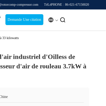
s@rotorcomp-compressor.com
TéLéPHONE : 86-021-67150020
s


Demande Une citation
 à 33 kilowatts
air industriel d'Oilless de
esseur d'air de rouleau 3.7kW à
Chine