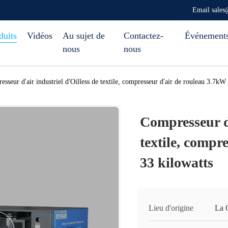
Email sale
duits
Vidéos
Au sujet de
Contactez-
Événement
nous
nous
sseur d'air industriel d'Oilless de textile, compresseur d'air de rouleau 3.7kW
Compresseur d'
textile, compr
33 kilowatts
Lieu d'origine
La 