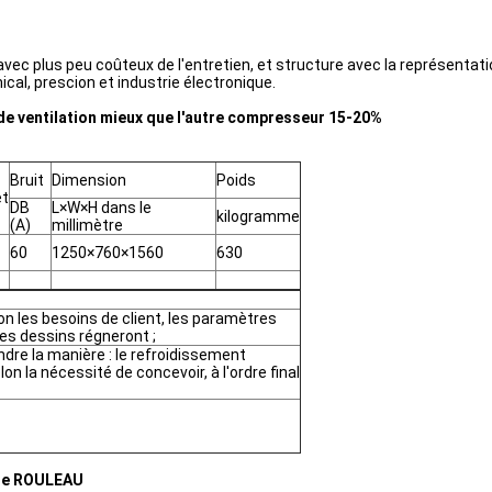
avec plus peu coûteux de l'entretien, et structure avec la représent
al, prescion et industrie électronique.
e ventilation mieux que l'autre compresseur 15-20%
Bruit
Dimension
Poids
et
DB
L×W×H dans le
kilogramme
(A)
millimètre
60
1250×760×1560
630
n les besoins de client, les paramètres
es dessins régneront ;
ndre la manière : le refroidissement
elon la nécessité de concevoir, à l'ordre final
 de ROULEAU