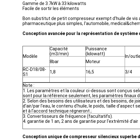
Gamme de 3.7kW à 33 kilowatts
Facile de sortir les éléments
Bon substitut de petit compresseur exempt d'huile de vis 
pharmaceutique plus simples, l'automobile, medical&chemic
Conception avancée pour la représentation de système d
Capacité
Puissance
(m3/min)
(kilowatt)
Modèle
In/outl
8bar
Moteur
RC-D18/08-
1,8
16,5
3/4
S1
Note :
1. Les paramètres et la couleur ci-dessus sont conçus selo
sont pour la référence seulement, les paramètres finaux d
2. Selon des besoins des utilisateurs et des besoins, de joi
d'air/par l'eau, le contenu d'huile, le poids, taille d'aspect s
et à l'accord technique régneront ;
3. Convertisseurs de fréquence (facultatifs).
4. garantie de 1 an, 2 ans de garantie pour l'extrémité d'air
Conception unique de compresseur silencieux superbe