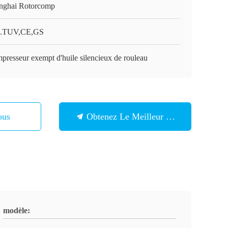
nghai Rotorcomp
.TUV,CE,GS
presseur exempt d'huile silencieux de rouleau
ous
Obtenez Le Meilleur Prix
modèle: