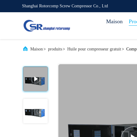
Shanghai Rotorcomp Screw Compressor Co., Ltd
Maison
Pro
Maison
>
produits
>
Huile pour compresseur gratuit
>
Compre