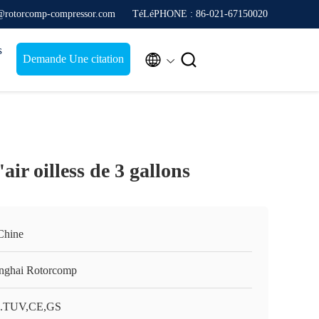
s@rotorcomp-compressor.com
TéLéPHONE : 86-021-67150020
s


Demande Une citation
air oilless de 3 gallons
Chine
nghai Rotorcomp
.TUV,CE,GS