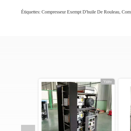
Étiquettes:
Compresseur Exempt D'huile De Rouleau
,
Comp
o
Vidéo