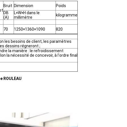
Bruit
Dimension
Poids
et
DB
L×W×H dans le
kilogramme
(A)
millimètre
70
1250×1360×1090
820
n les besoins de client, les paramètres
es dessins régneront ;
ndre la manière : le refroidissement
elon la nécessité de concevoir, à l'ordre final
 de ROULEAU