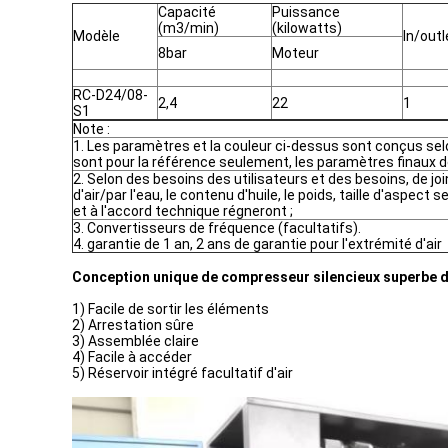
Capacité
Puissance
(m3/min)
(kilowatts)
Modèle
In/outl
8bar
Moteur
RC-D24/08-
2,4
22
1
S1
Note :
1. Les paramètres et la couleur ci-dessus sont conçus selo
sont pour la référence seulement, les paramètres finaux d
2. Selon des besoins des utilisateurs et des besoins, de joi
d'air/par l'eau, le contenu d'huile, le poids, taille d'aspect s
et à l'accord technique régneront ;
3. Convertisseurs de fréquence (facultatifs).
4. garantie de 1 an, 2 ans de garantie pour l'extrémité d'air
Conception unique de compresseur silencieux superbe
1) Facile de sortir les éléments
2) Arrestation sûre
3) Assemblée claire
4) Facile à accéder
5) Réservoir intégré facultatif d'air