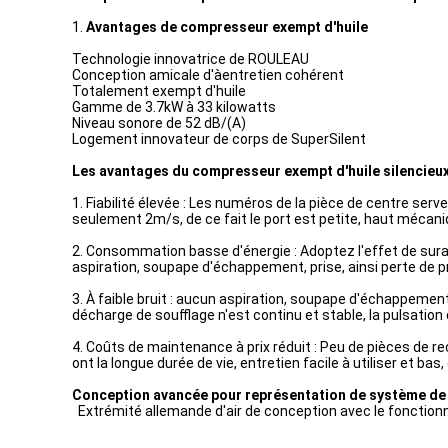
1.
Avantages de compresseur exempt d'huile
Technologie innovatrice de ROULEAU
Conception amicale d'àentretien cohérent
Totalement exempt d'huile
Gamme de 3.7kW à 33 kilowatts
Niveau sonore de 52 dB/(A)
Logement innovateur de corps de SuperSilent
Les avantages du compresseur exempt d'huile silencieux
1. Fiabilité élevée : Les numéros de la pièce de centre serv
seulement 2m/s, de ce fait le port est petite, haut mécaniq
2. Consommation basse d'énergie : Adoptez l'effet de sural
aspiration, soupape d'échappement, prise, ainsi perte de 
3. À faible bruit : aucun aspiration, soupape d'échappement
décharge de soufflage n'est continu et stable, la pulsation d
4. Coûts de maintenance à prix réduit : Peu de pièces de r
ont la longue durée de vie, entretien facile à utiliser et ba
Conception avancée pour représentation de système de 
Extrémité allemande d'air de conception avec le fonctionn