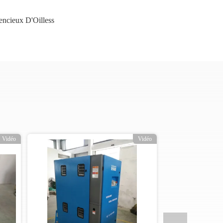
encieux D'Oilless
Vidéo
Vidéo