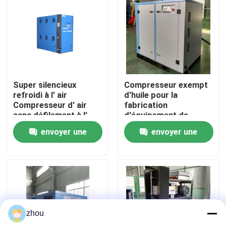
Au sujet de nous
Visite d'usine
Super silencieux
Compresseur exempt
Contrôle de qualité
refroidi à l' air
d'huile pour la
Compresseur d' air
fabrication
sans défilement à l'
d'équipement de
Contactez-nous
huile
précision
envoyer une
envoyer une
demande
demande
Nouvelles
Cas
zhou
Demandez une citation