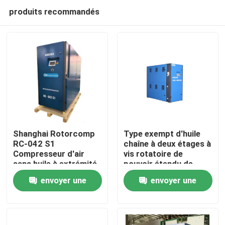
produits recommandés
Shanghai Rotorcomp
Type exempt d'huile
RC-042 S1
chaîne à deux étages à
Compresseur d'air
vis rotatoire de
Maison
sans huile à extrémité
pouvoir étendu de
d'air avec 2890 min de
compresseur d'air
envoyer une
envoyer une
vitesse du moteur
Produits
demande
demande
Vidéos