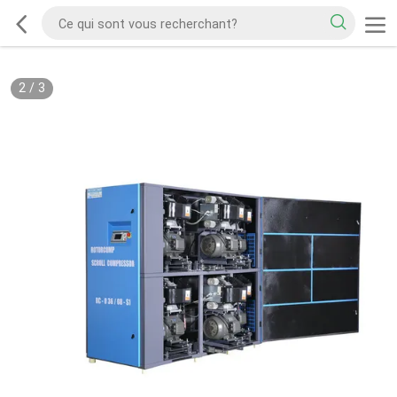
2
/
3