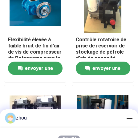
Au sujet de nous
Visite d'usine
Flexibilité élevée à
Contrôle rotatoire de
faible bruit de fin d'air
prise de réservoir de
de vis de compresseur
stockage de pétrole
Contrôle de qualité
de Rotorcomp avec la
d'air de capacité
vitesse interne
élevée de fin d'air de
envoyer une
envoyer une
vis de Rotorcomp
Contactez-nous
demande
demande
Nouvelles
Cas
zhou
Demandez une citation