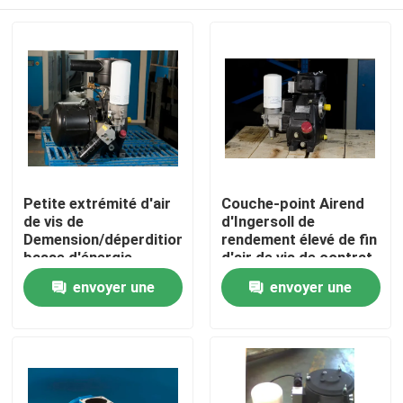
Petite extrémité d'air
Couche-point Airend
de vis de
d'Ingersoll de
Demension/déperdition
rendement élevé de fin
basse d'énergie
d'air de vis de contrat
tranquille de fin d'air
de Rotorcomp
Maison
envoyer une
envoyer une
de compresseur d'air
demande
demande
Produits
Vidéos