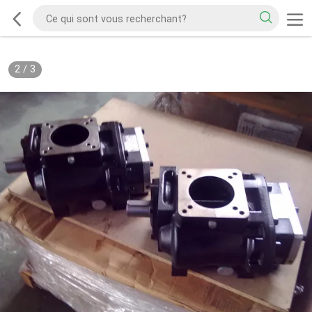
2
/
3