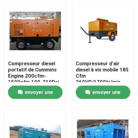
Compresseur diesel
Compresseur d'air
portatif de Cummins
diesel à vis mobile 185
Engine 200cfm-
Cfm
1500cfm 100-210Psi
260HP/1700tr/min
envoyer une
envoyer une
Maison
demande
demande
Produits
Vidéos