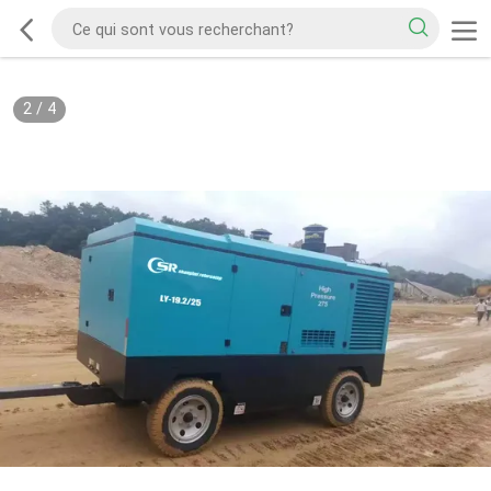
2
/
4