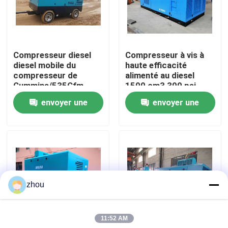
Au sujet de nous
Compresseur diesel
Compresseur à vis à
Visite d'usine
diesel mobile du
haute efficacité
compresseur de
alimenté au diesel
Cummins/535Cfm
1500 cm3 300 psi
Contrôle de qualité
190Psi pour sabler
envoyer une
envoyer une
demande
demande
Contactez-nous
Nouvelles
zhou
Cas
11:52 AM
Demandez une citation