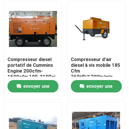
Compresseur diesel
Compresseur d'air
portatif de Cummins
diesel à vis mobile 185
Engine 200cfm-
Cfm
1500cfm 100-210Psi
260HP/1700tr/min
envoyer une
envoyer une
Maison
demande
demande
Produits
Vidéos