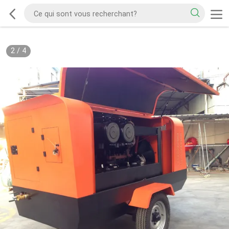
2
/
4