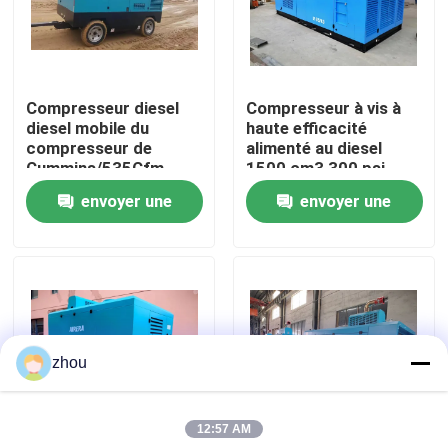
Au sujet de nous
Compresseur diesel
Compresseur à vis à
Visite d'usine
diesel mobile du
haute efficacité
compresseur de
alimenté au diesel
Cummins/535Cfm
1500 cm3 300 psi
Contrôle de qualité
190Psi pour sabler
envoyer une
envoyer une
demande
demande
Contactez-nous
Nouvelles
zhou
Cas
12:57 AM
Demandez une citation