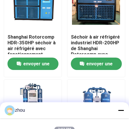
Au sujet de nous
Visite d'usine
Shanghai Rotorcomp
Séchoir à air réfrigéré
HDR-350HP séchoir à
industriel HDR-200HP
air réfrigéré avec
de Shanghai
Contrôle de qualité
fonctionnement
Rotorcomp avec
automatique
capacité de séchage
envoyer une
envoyer une
Contactez-nous
demande
demande
Nouvelles
Cas
zhou
Demandez une citation