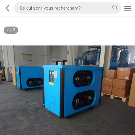
2
/
3