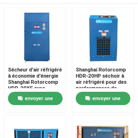
Sécheur d'air réfrigéré
Shanghai Rotorcomp
à économie d'énergie
HDR-20HP séchoir à
Shanghai Rotorcomp
air réfrigéré pour des
HDR-20XF avec
performances de
fonctionnement
séchage supérieures
Maison
envoyer une
envoyer une
automatique et air de
purge faible ≤4-6%
demande
demande
Produits
Vidéos