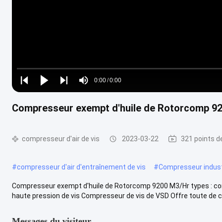
Loaded
:
0%
0:00
/
0:00
Play
Play
Play
Mute
Current
Duration
next
next
Compresseur exempt d'huile de Rotorcomp 9
Time
compresseur d'air de vis
2023-03-22
321 points d
#
compresseur d'air d'entraînement de vis
#
Compresseur industr
Compresseur exempt d'huile de Rotorcomp 9200 M3/Hr types : co
haute pression de vis Compresseur de vis de VSD Offre toute de c
Messages du visiteur