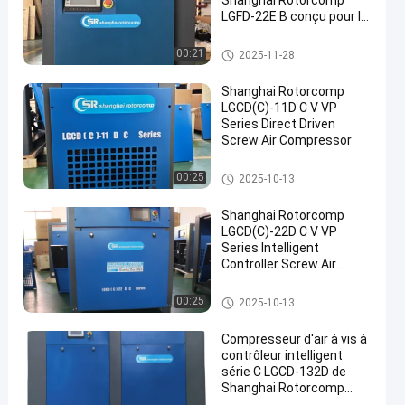
Shanghai Rotorcomp
LGFD-22E B conçu pour la
compression d'air
industrielle et les
compresseur d'air de vis
00:21
2025-11-28
économies d'énergie
Shanghai Rotorcomp
LGCD(C)-11D C V VP
Series Direct Driven
Screw Air Compressor
en
compresseur d'air de vis
00:25
2025-10-13
Shanghai Rotorcomp
LGCD(C)-22D C V VP
Series Intelligent
Controller Screw Air
Compressor Motor for
Optimal Energy Savings
compresseur d'air de vis
00:25
2025-10-13
Compresseur d'air à vis à
contrôleur intelligent
série C LGCD-132D de
Shanghai Rotorcomp
pour applications