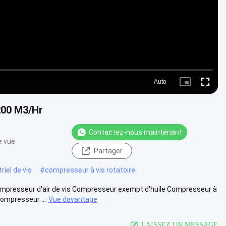
Auto
Picture-
Fullscre
in-
Picture
200 M3/Hr
Contactez-nous maintenant
e vue
Partager
iel de vis
#
compresseur à vis rotatoire
mpresseur d'air de vis Compresseur exempt d'huile Compresseur à
ompresseur ...
Vue davantage
LAISSEZ UN MESSAGE