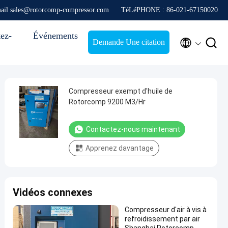
ail sales@rotorcomp-compressor.com
TéLéPHONE : 86-021-67150020
ez-
Événements


Demande Une citation
Compresseur exempt d'huile de
Rotorcomp 9200 M3/Hr
Contactez-nous maintenant
Apprenez davantage
Vidéos connexes
Compresseur d'air à vis à
refroidissement par air