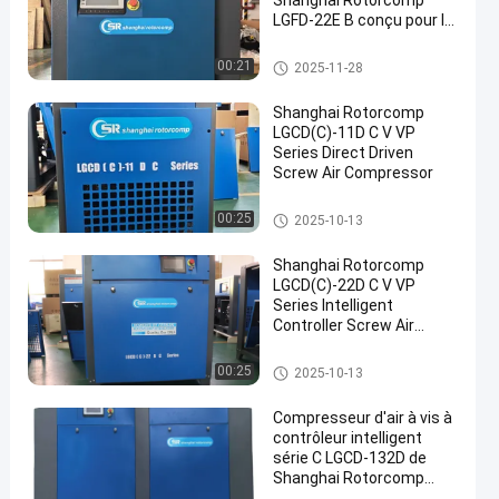
Shanghai Rotorcomp
LGFD-22E B conçu pour la
compression d'air
industrielle et les
compresseur d'air de vis
00:21
2025-11-28
économies d'énergie
Shanghai Rotorcomp
LGCD(C)-11D C V VP
Series Direct Driven
Screw Air Compressor
compresseur d'air de vis
00:25
2025-10-13
Shanghai Rotorcomp
LGCD(C)-22D C V VP
Series Intelligent
Controller Screw Air
Compressor Motor for
Optimal Energy Savings
compresseur d'air de vis
00:25
2025-10-13
Compresseur d'air à vis à
contrôleur intelligent
série C LGCD-132D de
Shanghai Rotorcomp
pour applications