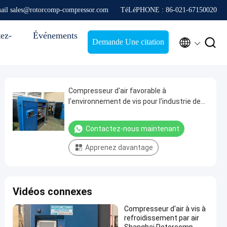
ail sales@rotorcomp-compressor.com
TéLéPHONE : 86-021-67150020
ez-
Événements


Demande Une citation
Compresseur d'air favorable à
l'environnement de vis pour l'industrie de
pharmaceutiques
Contactez-nous maintenant
Apprenez davantage
Vidéos connexes
Compresseur d'air à vis à
refroidissement par air