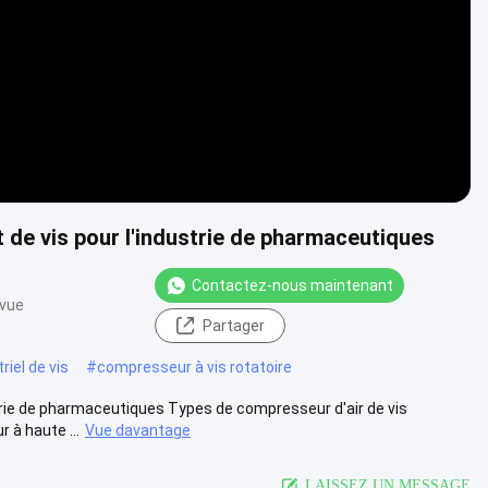
 de vis pour l'industrie de pharmaceutiques
Contactez-nous maintenant
 vue
Partager
iel de vis
#
compresseur à vis rotatoire
strie de pharmaceutiques Types de compresseur d'air de vis
à haute ...
Vue davantage
LAISSEZ UN MESSAGE