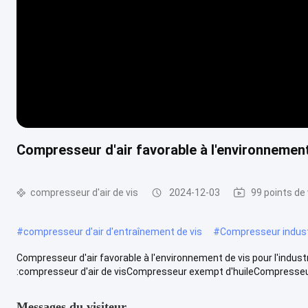
Compresseur d'air favorable à l'environnement
compresseur d'air de vis
2024-12-03
99 points de
#
compresseur d'air d'entraînement de vis
#
Compresseur industr
Compresseur d'air favorable à l'environnement de vis pour l'indu
:compresseur d'air de visCompresseur exempt d'huileCompresseur 
Messages du visiteur