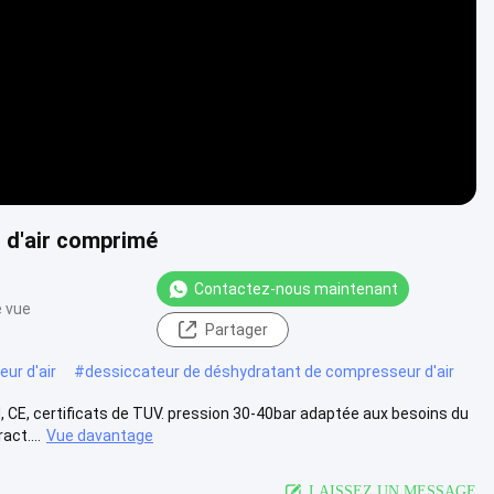
 d'air comprimé
Contactez-nous maintenant
e vue
Partager
ur d'air
#
dessiccateur de déshydratant de compresseur d'air
, CE, certificats de TUV. pression 30-40bar adaptée aux besoins du
ct....
Vue davantage
LAISSEZ UN MESSAGE