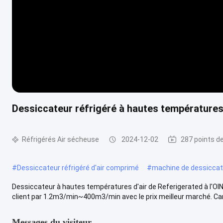
Dessiccateur réfrigéré à hautes températures
Réfrigérés Air sécheuse
2024-12-02
287 points d
#
Dessiccateur réfrigéré d'air comprimé
#
machine de dessiccate
Dessiccateur à hautes températures d'air de Referigerated à l'OIN
client par 1.2m3/min~400m3/min avec le prix meilleur marché. Cara
Messages du visiteur