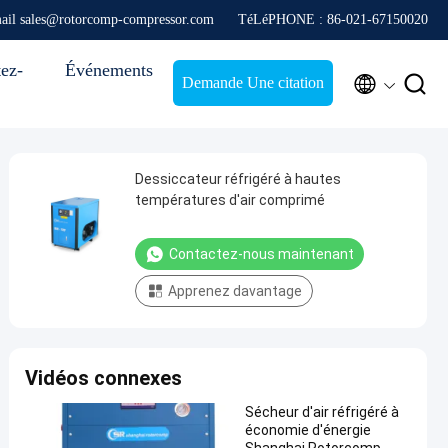
ail sales@rotorcomp-compressor.com
TéLéPHONE : 86-021-67150020
ez-
Événements


Demande Une citation
Dessiccateur réfrigéré à hautes
températures d'air comprimé
Contactez-nous maintenant
Apprenez davantage
Vidéos connexes
Sécheur d'air réfrigéré à
économie d'énergie