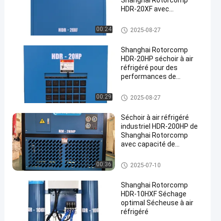
Shanghai Rotorcomp
HDR-20XF avec
fonctionnement
automatique et air de
Réfrigérés Air sécheuse
00:24
2025-08-27
purge faible ≤4-6%
Shanghai Rotorcomp
HDR-20HP séchoir à air
réfrigéré pour des
performances de
séchage supérieures
Réfrigérés Air sécheuse
00:29
2025-08-27
Séchoir à air réfrigéré
industriel HDR-200HP de
Shanghai Rotorcomp
avec capacité de
séchage
Réfrigérés Air sécheuse
00:36
2025-07-10
Shanghai Rotorcomp
HDR-10HXF Séchage
optimal Sécheuse à air
réfrigéré